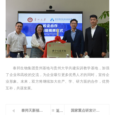
泰邦生物集团贵州基地与贵州大学共建实训教学基地，加强
了企业和高校的交流，为企业吸引更多优秀人才的同时，宣传企
业形象。未来，双方将继续加大在产、学、研方面的合作，优势
互补，共谋发展。

泰邦天新福产品国际化进程加速：巴西国家卫生监督局（ANVISA）官员莅临我司GMP验厂
国家重点研发计划 “仿生周围神经移植物产品的研发及应用” 2023年度项目进度会顺利完成
返回列表