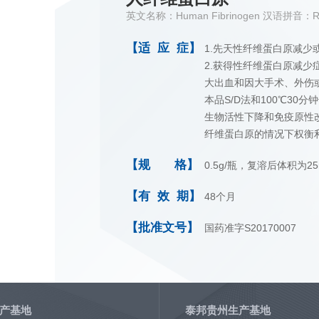
英文名称：Human Fibrinogen 汉语拼音：Ren 
【适 应 症】
1.先天性纤维蛋白原减少
2.获得性纤维蛋白原减
大出血和因大手术、外伤
本品S/D法和100℃3
生物活性下降和免疫原性
纤维蛋白原的情况下权衡
【规 格】
0.5g/瓶，复溶后体积为25
【有 效 期】
48个月
【批准文号】
国药准字S20170007
产基地
泰邦贵州生产基地